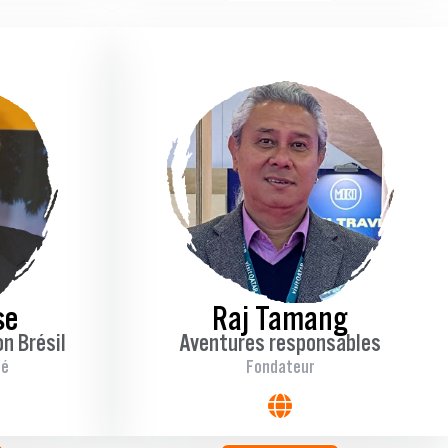
se
Raj Tamang
n Brésil
Aventures responsables
ié
Fondateur