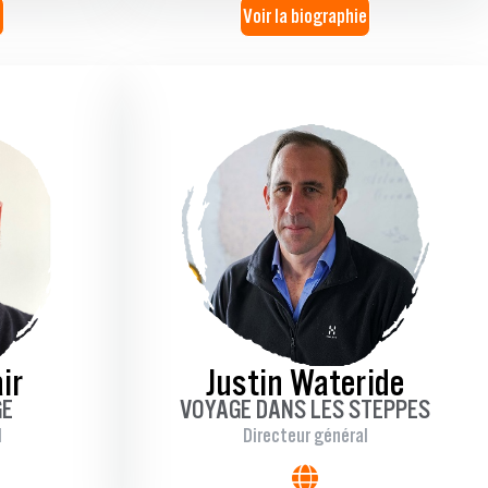
e
Voir la biographie
ir
Justin Wateride
GE
VOYAGE DANS LES STEPPES
l
Directeur général