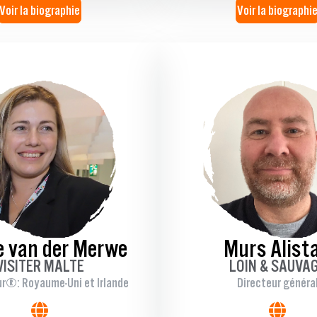
Voir la biographie
Voir la biographi
e van der Merwe
Murs Alista
VISITER MALTE
LOIN & SAUVA
ur : Royaume-Uni et Irlande
Directeur généra