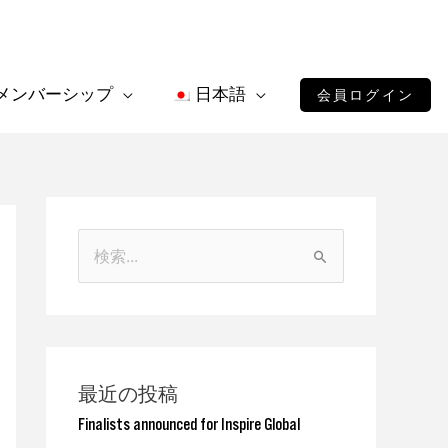
メンバーシップ
日本語
会員ログイン
検
索
対
象
:
最近の投稿
Finalists announced for Inspire Global