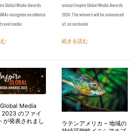
ire Global Media Awards
annual Inspire Global Media Awards
が
GMAs recognise excellence
2024. The winners will be announced
発
travel media
at an exclusive
表
読む
続きを読む
ラ
テ
ン
ア
 Global Media
メ
s 2023 のファイ
リ
トが発表されまし
ラテンアメリカ – 地域の
カ