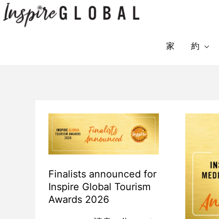
コ
ン
テ
家
約
ン
ツ
へ
ス
キ
Finalists
Winners
ッ
announced
announced
プ
for
for
Inspire
Inspire
Finalists announced for
Global
Global
Inspire Global Tourism
Awards 2026
Tourism
Media
Awards
Awards