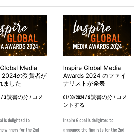
Inspire
Global
Media
Awards
2024
 Global Media
Inspire Global Media
の
ds 2024の受賞者が
Awards 2024 のファイ
フ
れました
ナリストが発表
ァ
イ
4
/
3 読書の分
/
コメ
01/03/2024
/
9 読書の分
/
コメ
る
ントする
ナ
リ
al is delighted to
Inspire Global is delighted to
ス
e winners for the 2nd
announce the finalists for the 2nd
ト