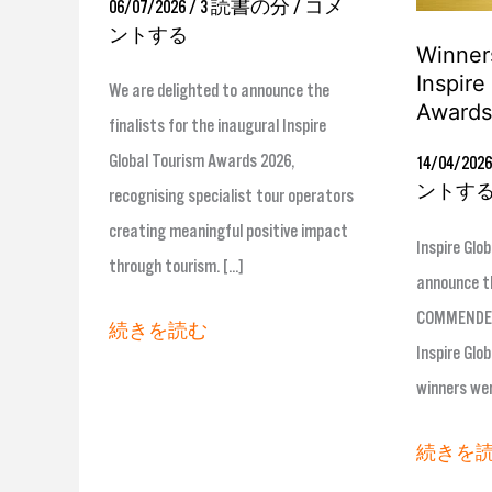
06/07/2026
/
3 読書の分
/
コメ
2026
2026
ントする
Winner
Inspire
We are delighted to announce the
Awards
finalists for the inaugural Inspire
Global Tourism Awards 2026,
14/04/202
ントす
recognising specialist tour operators
creating meaningful positive impact
Inspire Glob
through tourism. […]
announce t
COMMENDED 
続きを読む
Inspire Glo
winners we
続きを