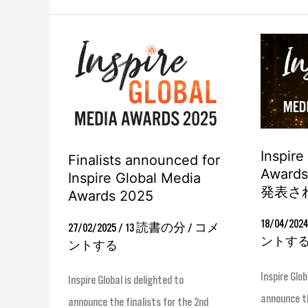
Finalists
Inspire
announced
Global
for
Media
Inspire
Awards
Global
2024
Inspire
Media
の
Finalists announced for
Awar
Inspire Global Media
Awards
受
発表さ
Awards 2025
2025
賞
者
18/04/202
27/02/2025
/
13 読書の分
/
コメ
ントす
が
ントする
発
Inspire Glob
Inspire Global is delighted to
表
announce th
announce the finalists for the 2nd
さ