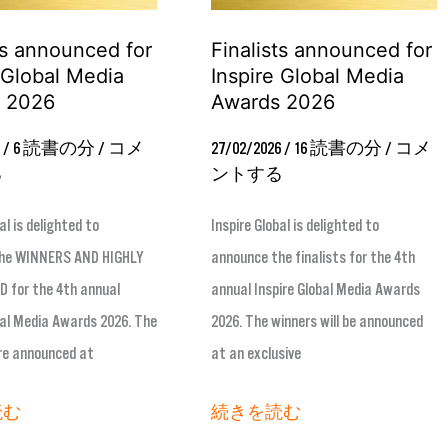
2026
s announced for
Finalists announced for
 Global Media
Inspire Global Media
 2026
Awards 2026
6
/
6 読書の分
/
コメ
27/02/2026
/
16 読書の分
/
コメ
る
ントする
al is delighted to
Inspire Global is delighted to
he WINNERS AND HIGHLY
announce the finalists for the 4th
for the 4th annual
annual Inspire Global Media Awards
bal Media Awards 2026. The
2026. The winners will be announced
re announced at
at an exclusive
読む
続きを読む