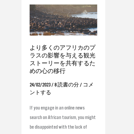
よ
り
多
く
より多くのアフリカのプ
の
ラスの影響を与える観光
ア
ストーリーを共有するた
フ
めの心の移行
リ
24/02/2023
/
8 読書の分
/
コメ
カ
ントする
の
プ
If you engage in an online news
ラ
search on African tourism, you might
ス
be disappointed with the lack of
の