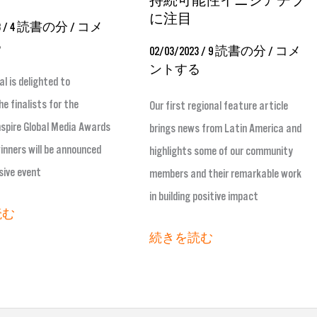
持続可能性イニシアチブ
–
に注目
3
/
4 読書の分
/
コメ
地
る
02/03/2023
/
9 読書の分
/
コメ
域
ントする
al is delighted to
の
e finalists for the
Our first regional feature article
持
nspire Global Media Awards
brings news from Latin America and
続
inners will be announced
highlights some of our community
可
sive event
members and their remarkable work
能
in building positive impact
性
読む
イ
続きを読む
ニ
シ
ア
チ