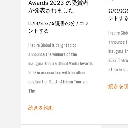
Awards 2023 の受賞者
賞
ァ
が発表されました
22/03/202
者
イ
ントす
05/04/2023
/
5 読書の分
/
コメ
が
ナ
ントする
Inspire Glob
発
リ
announce th
表
ス
Inspire Global is delighted to
inaugural I
さ
ト
announce the winners of the
2023. The w
れ
が
inaugural Inspire Global Media Awards
at an exclu
ま
発
2023 in association with headline
し
表
destination South African Tourism.
続きを
た
さ
The
れ
ま
続きを読む
し
た