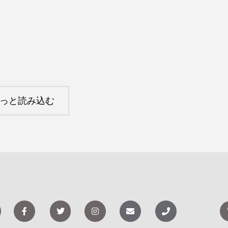
っと読み込む
F
ツ
イ
封
電
a
イ
ン
筒
話
c
ッ
ス