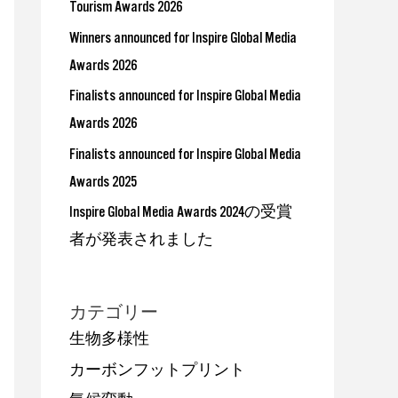
Tourism Awards 2026
Winners announced for Inspire Global Media
Awards 2026
Finalists announced for Inspire Global Media
Awards 2026
Finalists announced for Inspire Global Media
Awards 2025
Inspire Global Media Awards 2024の受賞
者が発表されました
カテゴリー
生物多様性
カーボンフットプリント