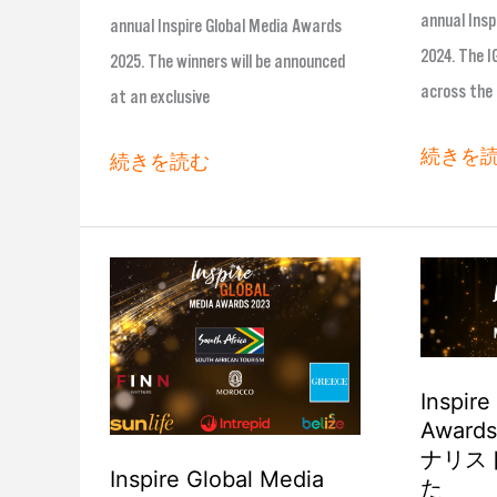
annual Insp
annual Inspire Global Media Awards
れ
2024. The I
2025. The winners will be announced
ま
across the 
at an exclusive
し
た
続きを
続きを読む
Inspire
Inspire
Global
Global
Media
Media
Awards
Awards
Inspire
2023
2023
Award
の
の
ナリス
Inspire Global Media
た
受
フ