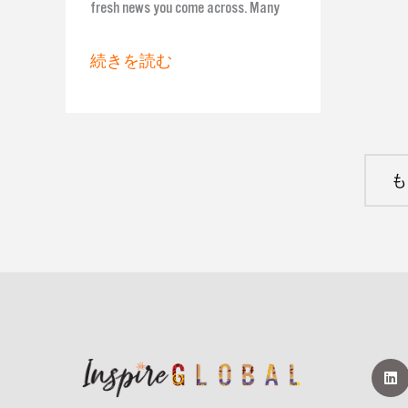
fresh news you come across. Many
影
響
続きを読む
を
与
え
る
も
観
光
ス
ト
ー
リ
リ
ー
ン
ク
を