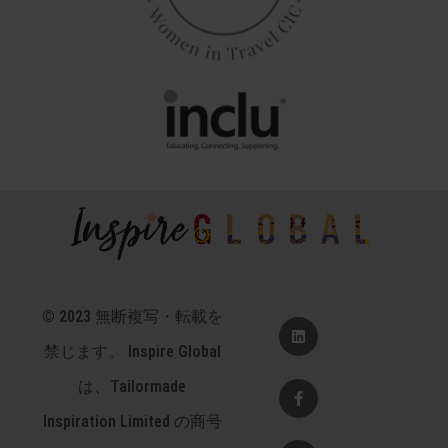
© 2023 無断複写・転載を
リ
ン
禁じます。 Inspire Global
ク
イ
ン
F
は、Tailormade
a
c
Inspiration Limited の商号
e
b
ツ