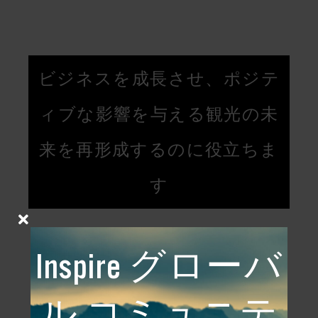
ビジネスを成長させ、ポジテ
ィブな影響を与える観光の未
来を再形成するのに役立ちま
す
Inspire グローバ
コミュニティに参加する
ル コミュニテ