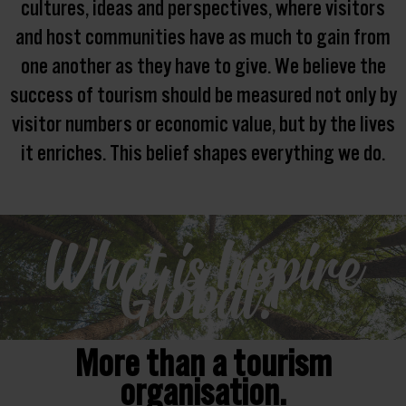
cultures, ideas and perspectives, where visitors
and host communities have as much to gain from
one another as they have to give. We believe the
success of tourism should be measured not only by
visitor numbers or economic value, but by the lives
it enriches. This belief shapes everything we do.
What is Inspire
Global?
More than a tourism
organisation.