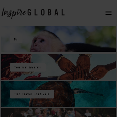
コ
メ
ン
テ
イ
ン
ツ
ン
約
へ
メ
ス
キ
Tourism Awards
ニ
ッ
プ
ュ
The Travel Festivals
ー