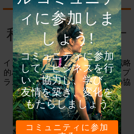
ィに参加しま
私たちのパートナ
しょう!
ー
コミュニティに参加
インスパイア・グローバルは、戦略
して、ビジネスを行
的パートナーと緊密に連携して、プ
い、協力し、学び、
ラスの影響を与える観光のための協
友情を築き、変化を
力を促進および強化します
もたらしましょう
主要パートナー
コミュニティに参加