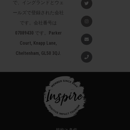
で、イングランドとウェ
o
イ
o
ッ
k
ールズで登録された会社
タ
-
ー
イ
f
ン
です。会社番号は
ス
タ
07089430 です。Parker
グ
封
ラ
筒
Court, Knapp Lane,
ム
Cheltenham, GL50 3QJ.
電
話
規約と条件