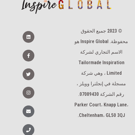
© 2023 جميع الحقوق
ي
ن
محفوظة. Inspire Global هو
ك
د
ي
ا
الاسم التجاري لشركة
ن
ل
ف
Tailormade Inspiration
ي
س
ت
Limited ، وهي شركة
ب
و
و
ي
ك
مسجلة في إنجلترا وويلز ،
ت
-
ر
ا
f
ن
رقم الشركة 07089430.
س
ت
Parker Court، Knapp Lane،
غ
ظ
ر
ر
Cheltenham، GL50 3QJ.
ا
ف
م
ه
ا
ت