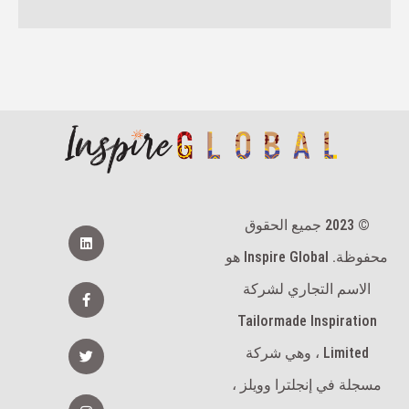
© 2023 جميع الحقوق
ي
ن
محفوظة. Inspire Global هو
ك
د
ي
ا
الاسم التجاري لشركة
ن
ل
ف
Tailormade Inspiration
ي
س
ت
Limited ، وهي شركة
ب
و
و
ي
ك
مسجلة في إنجلترا وويلز ،
ت
-
ر
ا