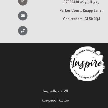
f
ن
رقم الشركة 07089430.
س
ت
Parker Court، Knapp Lane،
غ
ظ
ر
ر
Cheltenham، GL50 3QJ.
ا
ف
م
ه
ا
ت
ف
الأحكام والشروط
سياسة الخصوصية