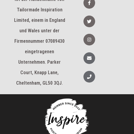
d
a
i
c
Tailormade Inspiration
n
e
b
T
Limited, einem in England
o
w
o
i
k
und Wales unter der
t
-
t
I
f
e
n
Firmennummer 07089430
r
s
t
eingetragenen
a
U
g
m
Unternehmen. Parker
r
s
a
c
m
h
Court, Knapp Lane,
T
l
e
a
l
Cheltenham, GL50 3QJ.
g
e
f
o
n