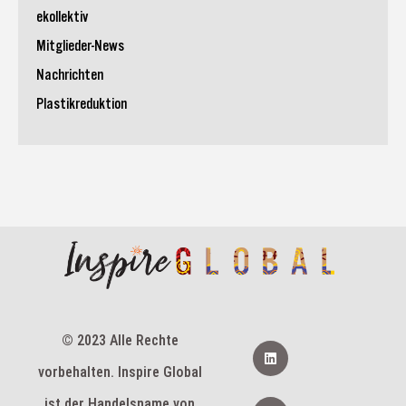
ekollektiv
Mitglieder-News
Nachrichten
Plastikreduktion
© 2023 Alle Rechte
L
i
vorbehalten. Inspire Global
n
k
e
F
ist der Handelsname von