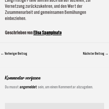
Langfristige Pläne sollten auch darauf abzielen, zur
Vernetzung zurückzukehren, und den Wert der
Zusammenarbeit und gemeinsamen Bemühungen
einbeziehen.
Geschrieben von
Elisa Spampinato
←
Vorheriger Beitrag
Nächster Beitrag
→
Kommentar verfassen
Du musst
angemeldet
sein, um einen Kommentar abzugeben.