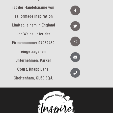
k
e
F
ist der Handelsname von
d
a
i
c
Tailormade Inspiration
n
e
b
T
Limited, einem in England
o
w
o
i
k
und Wales unter der
t
-
t
I
f
e
n
Firmennummer 07089430
r
s
t
eingetragenen
a
U
g
m
Unternehmen. Parker
r
s
a
c
m
h
Court, Knapp Lane,
T
l
e
a
l
Cheltenham, GL50 3QJ.
g
e
f
o
n