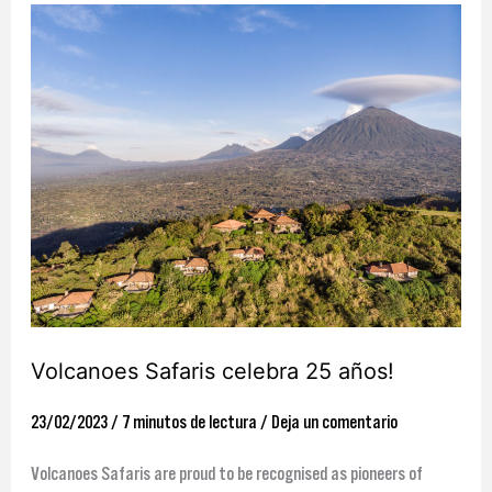
Volcanoes
Safaris
celebra
25
años!
Volcanoes Safaris celebra 25 años!
23/02/2023
/
7 minutos de lectura
/
Deja un comentario
Volcanoes Safaris are proud to be recognised as pioneers of