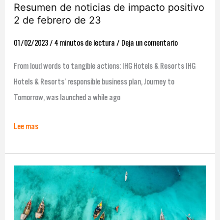
febrero
Resumen de noticias de impacto positivo
2 de febrero de 23
de
23
01/02/2023
/
4 minutos de lectura
/
Deja un comentario
From loud words to tangible actions: IHG Hotels & Resorts IHG
Hotels & Resorts’ responsible business plan, Journey to
Tomorrow, was launched a while ago
Lee mas
Resumen
de
noticias
de