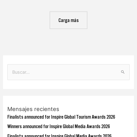
Carga más
B
u
s
c
Mensajes recientes
a
Finalists announced for Inspire Global Tourism Awards 2026
r
p
Winners announced for Inspire Global Media Awards 2026
o
Finalists announced for Inspire Global Media Awards 2026