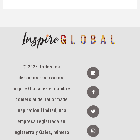
© 2023 Todos los
L
i
derechos reservados.
n
k
e
F
Inspire Global es el nombre
d
a
I
c
comercial de Tailormade
n
e
b
G
Inspiration Limited, una
o
o
o
r
k
empresa registrada en
j
-
e
I
f
o
n
Inglaterra y Gales, número
s