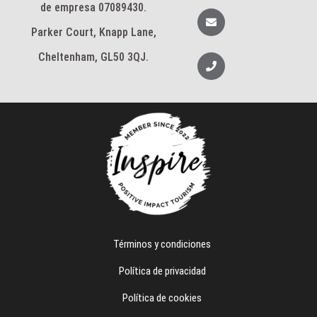
t
de empresa 07089430.
a
S
g
o
Parker Court, Knapp Lane,
r
b
a
r
m
e
Cheltenham, GL50 3QJ.
T
e
l
é
f
o
n
o
Términos y condiciones
Política de privacidad
Política de cookies