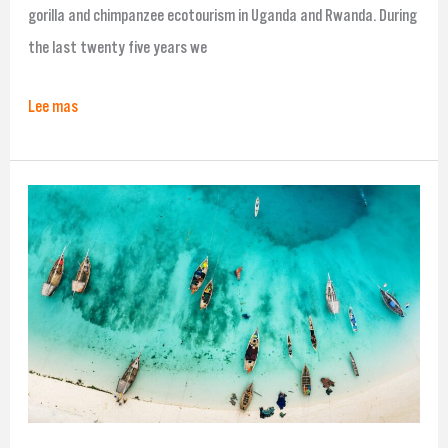
gorilla and chimpanzee ecotourism in Uganda and Rwanda. During
the last twenty five years we
Lee mas
Resumen
de
noticias
de
impacto
positivo
2
de