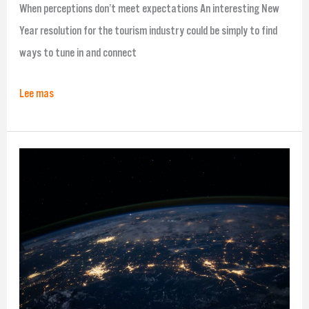
When perceptions don’t meet expectations An interesting New
Year resolution for the tourism industry could be simply to find
ways to tune in and connect
Lee mas
Resumen
de
noticias
de
impacto
positivo
22.12.22