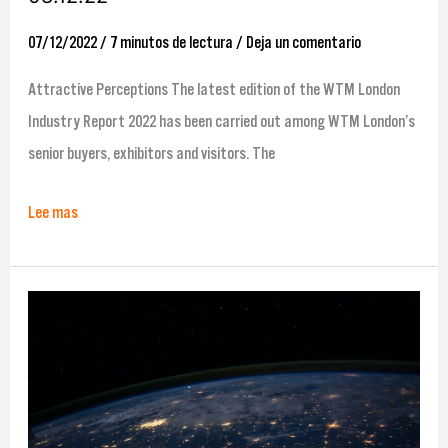
07/12/2022
/
7 minutos de lectura
/
Deja un comentario
Attractive Perceptions The latest edition of the WTM London
Industry Report 2022 has been carried out among WTM London’s
senior buyers, exhibitors and visitors. The
Lee mas
Resumen
de
noticias
de
impacto