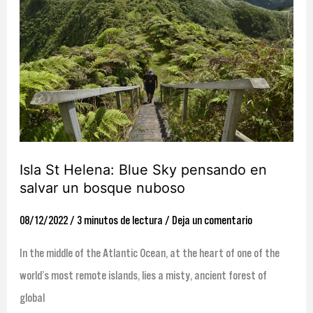
Helena:
Blue
Sky
pensando
en
salvar
un
Isla St Helena: Blue Sky pensando en
bosque
salvar un bosque nuboso
nuboso
08/12/2022
/
3 minutos de lectura
/
Deja un comentario
In the middle of the Atlantic Ocean, at the heart of one of the
world’s most remote islands, lies a misty, ancient forest of
global