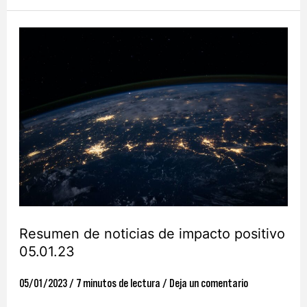
Resumen
de
noticias
de
impacto
positivo
05.01.23
Resumen de noticias de impacto positivo
05.01.23
05/01/2023
/
7 minutos de lectura
/
Deja un comentario