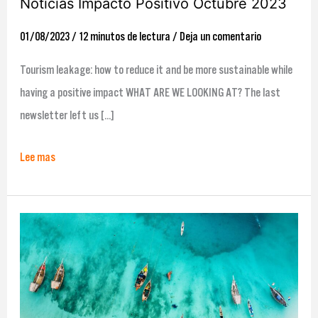
Noticias Impacto Positivo Octubre 2023
01/08/2023
/
12 minutos de lectura
/
Deja un comentario
Tourism leakage: how to reduce it and be more sustainable while
having a positive impact WHAT ARE WE LOOKING AT? The last
newsletter left us […]
Lee mas
Resumen
de
noticias
de
impacto