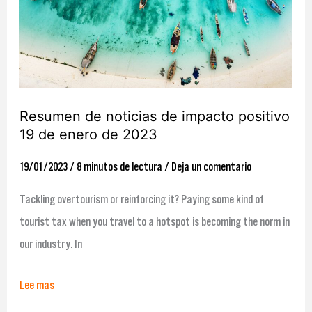
impacto
positivo
19
de
enero
Resumen de noticias de impacto positivo
19 de enero de 2023
de
2023
19/01/2023
/
8 minutos de lectura
/
Deja un comentario
Tackling overtourism or reinforcing it? Paying some kind of
tourist tax when you travel to a hotspot is becoming the norm in
our industry. In
Lee mas