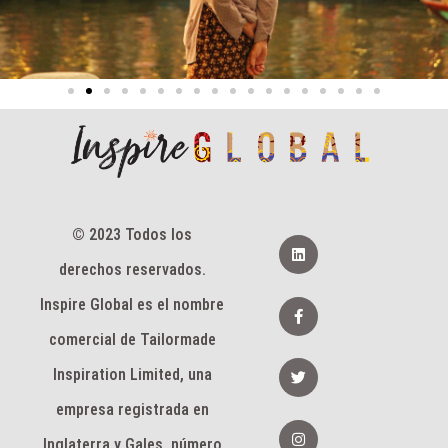
© 2023 Todos los
L
i
derechos reservados.
n
k
e
F
Inspire Global es el nombre
d
a
I
c
comercial de Tailormade
n
e
b
G
Inspiration Limited, una
o
o
o
r
k
empresa registrada en
j
-
e
I
f
o
n
Inglaterra y Gales, número