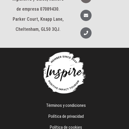
s
t
de empresa 07089430.
a
S
g
o
Parker Court, Knapp Lane,
r
b
a
r
m
e
Cheltenham, GL50 3QJ.
T
e
l
é
f
o
n
o
Términos y condiciones
Política de privacidad
Política de cookies