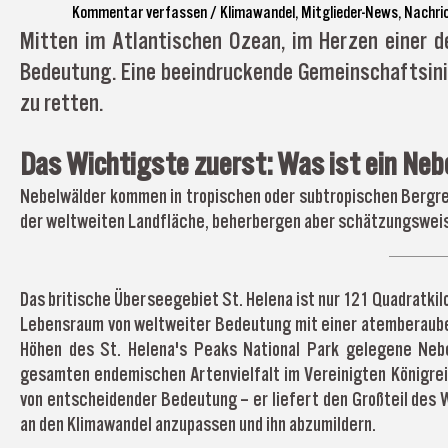
Kommentar verfassen
/
Klimawandel
,
Mitglieder-News
,
Nachri
Mitten im Atlantischen Ozean, im Herzen einer der
Bedeutung. Eine beeindruckende Gemeinschaftsiniti
zu retten.
Das Wichtigste zuerst: Was ist ein Neb
Nebelwälder kommen in tropischen oder subtropischen Bergreg
der weltweiten Landfläche, beherbergen aber schätzungsweis
Das britische Überseegebiet St. Helena ist nur 121 Quadratkil
Lebensraum von weltweiter Bedeutung mit einer atemberaubend
Höhen des St. Helena's Peaks National Park gelegene Nebe
gesamten endemischen Artenvielfalt im Vereinigten Königrei
von entscheidender Bedeutung – er liefert den Großteil des 
an den Klimawandel anzupassen und ihn abzumildern.