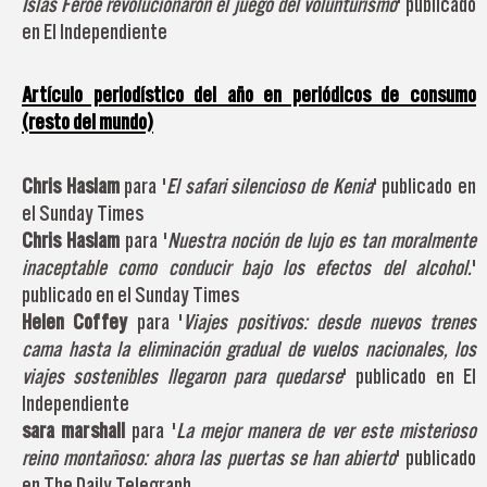
Islas Feroe revolucionaron el juego del volunturismo
' publicado
en El Independiente
Artículo periodístico del año en periódicos de consumo
(resto del mundo)
Chris Haslam
para '
El safari silencioso de Kenia
' publicado en
el Sunday Times
Chris Haslam
para '
Nuestra noción de lujo es tan moralmente
inaceptable como conducir bajo los efectos del alcohol.
'
publicado en el Sunday Times
Helen Coffey
para '
Viajes positivos: desde nuevos trenes
cama hasta la eliminación gradual de vuelos nacionales, los
viajes sostenibles llegaron para quedarse
' publicado en El
Independiente
sara marshall
para '
La mejor manera de ver este misterioso
reino montañoso: ahora las puertas se han abierto
' publicado
en The Daily Telegraph