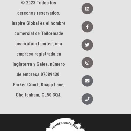
© 2023 Todos los
L
i
derechos reservados.
n
k
e
F
Inspire Global es el nombre
d
a
I
c
comercial de Tailormade
n
e
b
G
Inspiration Limited, una
o
o
o
r
k
empresa registrada en
j
-
e
I
f
o
n
Inglaterra y Gales, número
s
t
de empresa 07089430.
a
S
g
o
Parker Court, Knapp Lane,
r
b
a
r
m
e
Cheltenham, GL50 3QJ.
T
e
l
é
f
o
n
o