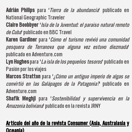
Adrián Philips
para '
Tierra de la abundancia
' publicado en
National Geographic Traveler
Claire Boobbyer
'
Isla de la Juventud: el paraíso natural remoto
de Cuba
' publicado en BBC Travel
Karen Gardiner
para '
Cómo el turismo revivió una comunidad
pesquera de Terranova que alguna vez estuvo diezmada
'
publicado en Adventure.com
Lyn Hughes
para '
La isla de los pequeños tesoros
' publicado en
Pasión por los viajes
Marcos Stratton
para '
¿Cómo un antiguo imperio de algas se
convirtió en las Galápagos de la Patagonia?
' publicado en
Adventure.com
Shafik Meghji
para '
Sostenibilidad y supervivencia en la
Amazonía boliviana
' publicado en la revista JRNY
Artículo del año de la revista Consumer (Asia, Australasia y
Oceanía)