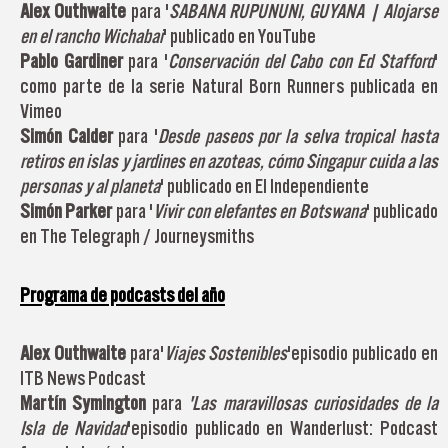
Alex Outhwaite
para '
SABANA RUPUNUNI, GUYANA | Alojarse
en el rancho Wichabai
' publicado en YouTube
Pablo Gardiner
para '
Conservación del Cabo con Ed Stafford
'
como parte de la serie Natural Born Runners publicada en
Vimeo
Simón Calder
para '
Desde paseos por la selva tropical hasta
retiros en islas y jardines en azoteas, cómo Singapur cuida a las
personas y al planeta
' publicado en El Independiente
Simón Parker
para '
Vivir con elefantes en Botswana
' publicado
en The Telegraph / Journeysmiths
Programa de podcasts del año
Alex Outhwaite
para'
Viajes Sostenibles
'episodio publicado en
ITB News Podcast
Martín Symington
para
'Las maravillosas curiosidades de la
Isla de Navidad
'episodio publicado en Wanderlust: Podcast