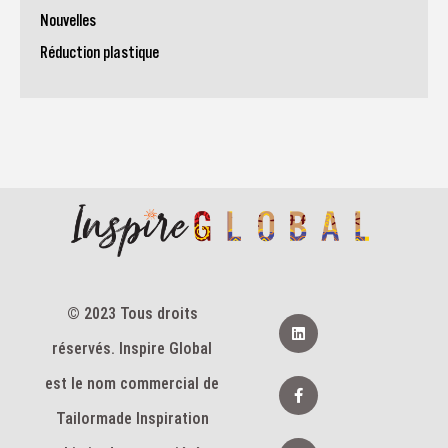
Nouvelles
Réduction plastique
© 2023 Tous droits
L
i
réservés. Inspire Global
n
k
e
F
est le nom commercial de
d
a
i
c
Tailormade Inspiration
n
e
b
T