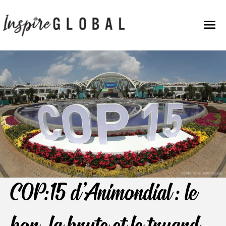
Aller
Men
au
contenu
Prin
COP:15 d'Animondial : le