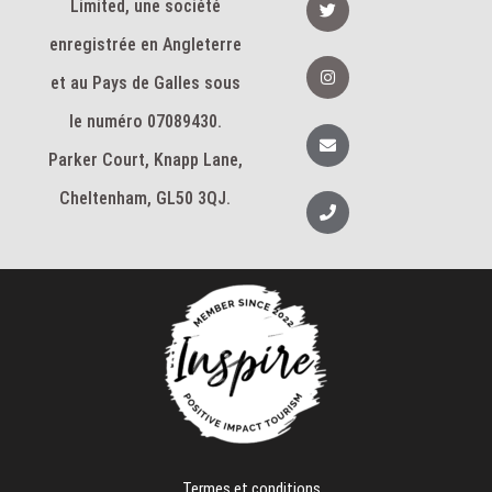
Limited, une société
o
w
o
i
k
enregistrée en Angleterre
t
-
t
I
f
e
n
et au Pays de Galles sous
r
s
t
le numéro 07089430.
a
E
g
n
Parker Court, Knapp Lane,
r
v
a
e
m
l
Cheltenham, GL50 3QJ.
T
o
é
p
l
p
é
e
p
h
o
n
e
r
Termes et conditions