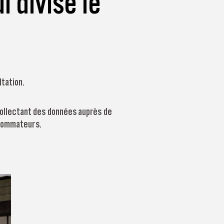
 divise le
tation.
 collectant des données auprès de
nsommateurs.