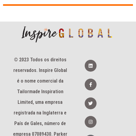
© 2023 Todos os direitos
L
i
reservados. Inspire Global
n
k
e
F
é o nome comercial da
d
a
i
c
Tailormade Inspiration
n
e
b
T
Limited, uma empresa
o
w
o
i
k
registrada na Inglaterra e
t
-
t
I
f
e
n
País de Gales, número de
r
s
t
empresa 07089430. Parker