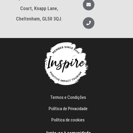
a
E
g
n
Court, Knapp Lane,
r
v
a
e
m
l
Cheltenham, GL50 3QJ.
T
o
e
p
l
e
e
f
o
n
e
Termos e Condições
Política de Privacidade
Política de cookies
Junte-se à comunidade