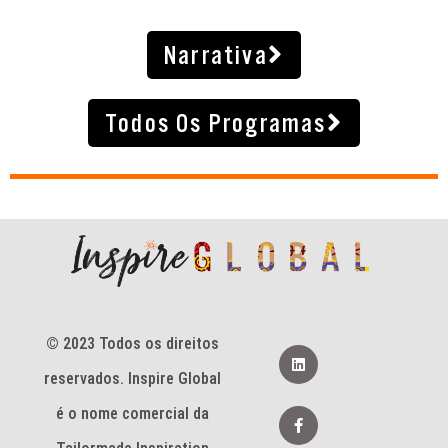
Narrativa
Todos Os Programas
© 2023 Todos os direitos
L
i
reservados. Inspire Global
n
k
e
F
é o nome comercial da
d
a
i
c