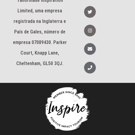
Tailormade Inspiration
n
e
b
T
Limited, uma empresa
o
w
o
i
k
registrada na Inglaterra e
t
-
t
I
f
e
n
País de Gales, número de
r
s
t
empresa 07089430. Parker
a
E
g
n
Court, Knapp Lane,
r
v
a
e
m
l
Cheltenham, GL50 3QJ.
T
o
e
p
l
e
e
f
o
n
e