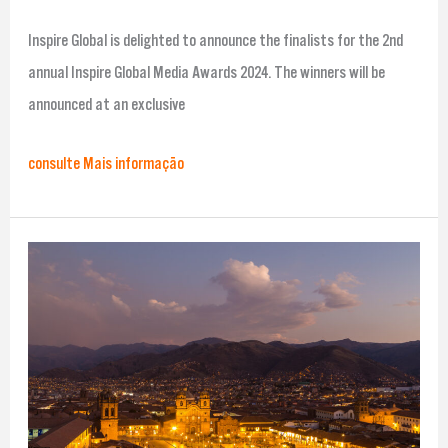
Inspire Global is delighted to announce the finalists for the 2nd
annual Inspire Global Media Awards 2024. The winners will be
announced at an exclusive
consulte Mais informação
Notícias
de
impacto
positivo,
outubro
de