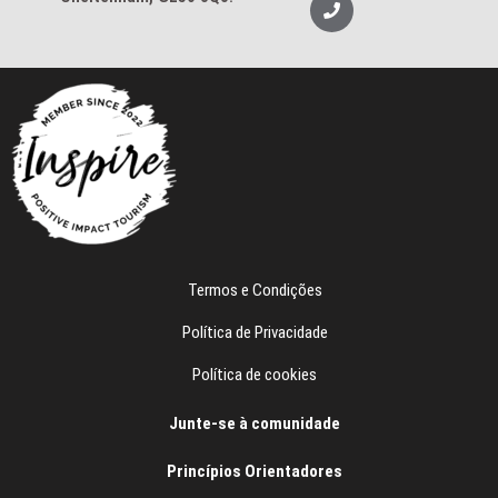
o
e
p
l
e
e
f
o
n
e
Termos e Condições
Política de Privacidade
Política de cookies
Junte-se à comunidade
Princípios Orientadores