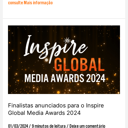
consulte Mais informação
Finalistas
anunciados
para
o
Inspire
Global
Media
Awards
2024
Finalistas anunciados para o Inspire
Global Media Awards 2024
01/03/2024
/
9 minutos de leitura
/
Deixe um comentário