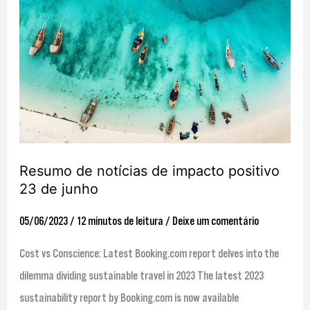
de
notícias
de
impacto
positivo
23
de
junho
Resumo de notícias de impacto positivo
23 de junho
05/06/2023
/
12 minutos de leitura
/
Deixe um comentário
Cost vs Conscience: Latest Booking.com report delves into the
dilemma dividing sustainable travel in 2023 The latest 2023
sustainability report by Booking.com is now available