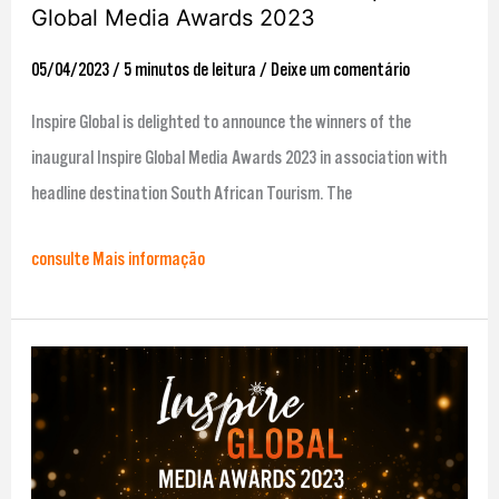
Global Media Awards 2023
05/04/2023
/
5 minutos de leitura
/
Deixe um comentário
Inspire Global is delighted to announce the winners of the
inaugural Inspire Global Media Awards 2023 in association with
headline destination South African Tourism. The
consulte Mais informação
Anunciados
os
finalistas
do