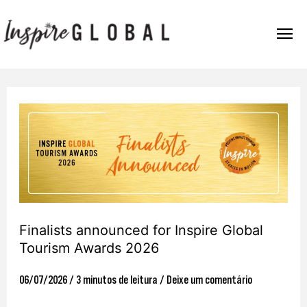
Ir
Men
para
o
Prin
conteúdo
Finalists
announced
for
Inspire
Global
Tourism
Finalists announced for Inspire Global
Awards
Tourism Awards 2026
2026
06/07/2026
/
3 minutos de leitura
/
Deixe um comentário