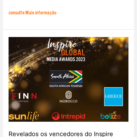
consulte Mais informação
Revelados
os
vencedores
do
Inspire
Global
Media
Awards
2023
Revelados os vencedores do Inspire