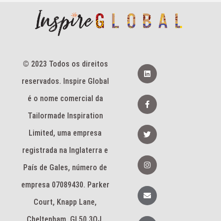
© 2023 Todos os direitos
L
i
reservados. Inspire Global
n
k
e
F
é o nome comercial da
d
a
i
c
Tailormade Inspiration
n
e
b
T
Limited, uma empresa
o
w
o
i
k
registrada na Inglaterra e
t
-
t
I
f
e
n
País de Gales, número de
r
s
t
empresa 07089430. Parker
a
E
g
n
Court, Knapp Lane,
r
v
a
e
m
l
Cheltenham, GL50 3QJ.
T